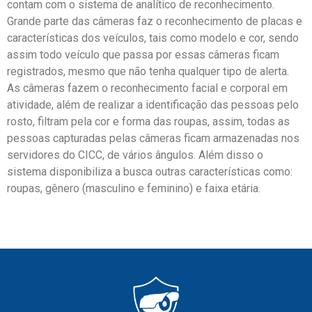
contam com o sistema de analítico de reconhecimento.
Grande parte das câmeras faz o reconhecimento de placas e
características dos veículos, tais como modelo e cor, sendo
assim todo veículo que passa por essas câmeras ficam
registrados, mesmo que não tenha qualquer tipo de alerta.
As câmeras fazem o reconhecimento facial e corporal em
atividade, além de realizar a identificação das pessoas pelo
rosto, filtram pela cor e forma das roupas, assim, todas as
pessoas capturadas pelas câmeras ficam armazenadas nos
servidores do CICC, de vários ângulos. Além disso o
sistema disponibiliza a busca outras características como:
roupas, gênero (masculino e feminino) e faixa etária.